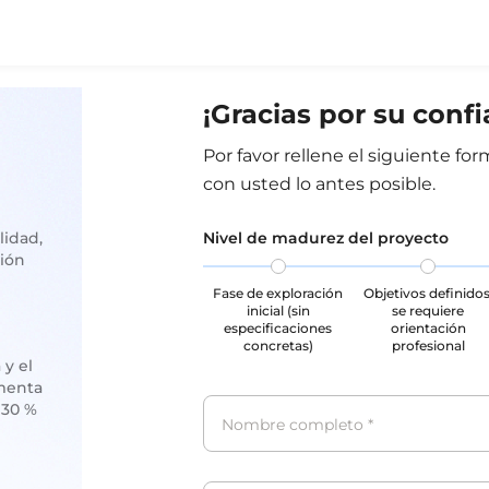
¡Gracias por su conf
Por favor rellene el siguiente f
con usted lo antes posible.
lidad,
Nivel de madurez del proyecto
tión
Fase de exploración
Objetivos definidos
inicial (sin
se requiere
especificaciones
orientación
concretas)
profesional
y el
menta
 30 %
Nombre completo
*