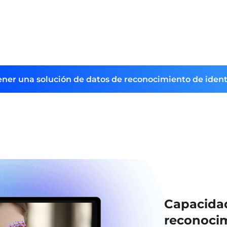
ner una solución de datos de reconocimiento de iden
Capacidad
reconocim