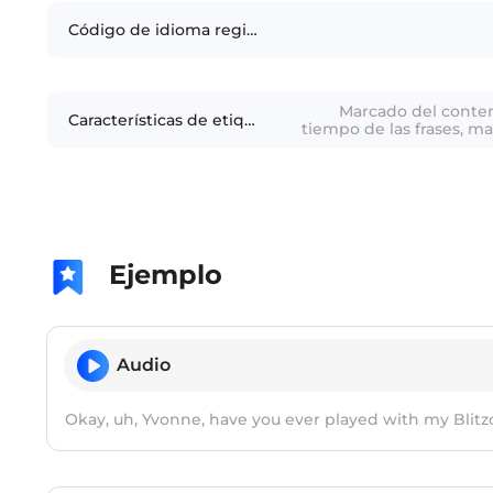
Código de idioma regional
Marcado del conten
Características de etiquetado
tiempo de las frases, ma
identificación del habl
Ejemplo
Audio
Okay, uh, Yvonne, have you ever played with my Blitz