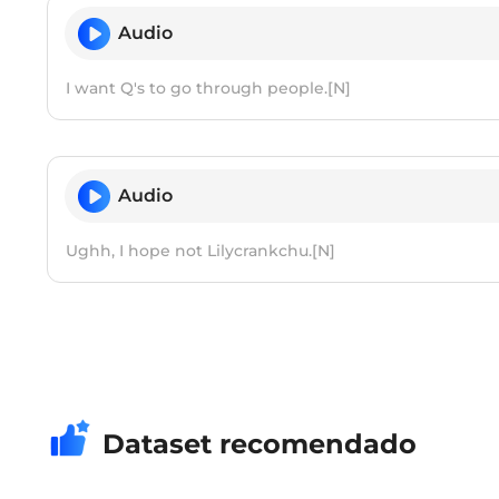
Audio
I want Q's to go through people.[N]
Audio
Ughh, I hope not Lilycrankchu.[N]
Dataset recomendado