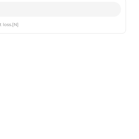
t loss.[N]