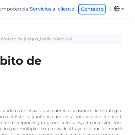
ompetencia
Servicios al cliente
Contacto
l ámbito de juegos_habla coloquial
bito de
uraderos en el país, que cubren discusiones de estrategia
undo real. Este conjunto de datos está anotado con contenid
rentes regiones y orígenes culturales, alta precisión, fuer
idados por múltiples empresas de AI: ayuda a que los model
atos y las normas de privacidad, garantizando la protecci