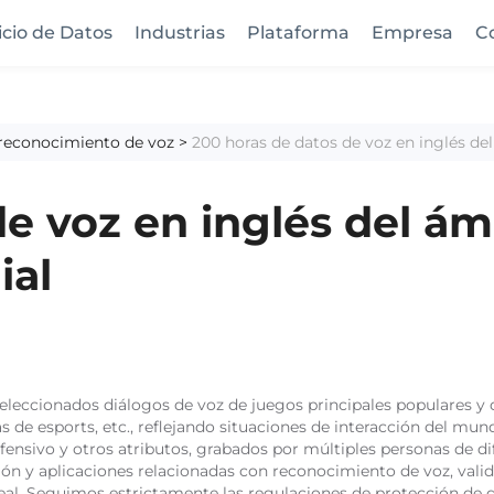
icio de Datos
Industrias
Plataforma
Empresa
C
 reconocimiento de voz
>
200 horas de datos de voz en inglés de
e voz en inglés del ám
ial
eleccionados diálogos de voz de juegos principales populares y d
ias de esports, etc., reflejando situaciones de interacción del m
ensivo y otros atributos, grabados por múltiples personas de dife
ción y aplicaciones relacionadas con reconocimiento de voz, val
eal. Seguimos estrictamente las regulaciones de protección de d