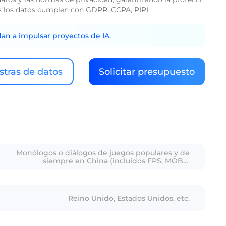
dos los datos cumplen con GDPR, CCPA, PIPL.
dan a impulsar proyectos de IA.
tras de datos
Solicitar presupuesto
Monólogos o diálogos de juegos populares y de
siempre en China (incluidos FPS, MOBA,
MMORPG, VR y otros géneros de juegos), que
cubren la discusión de los jugadores sobre
estrategias de batalla, interacciones sociales,
noticias de juegos y otros contenidos.
Reino Unido, Estados Unidos, etc.