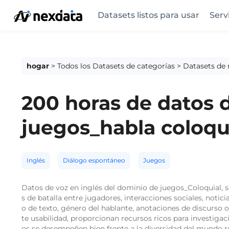
Datasets listos para usar
Serv
hogar
>
Todos los Datasets de categorías
>
Datasets de
200 horas de datos d
juegos_habla coloqu
Inglés
Diálogo espontáneo
Juegos
Datos de voz en inglés del dominio de juegos_Coloquial, s
s de batalla entre jugadores, interacciones sociales, notic
o de texto, género del hablante, anotaciones de discurso of
te usabilidad, proporcionan recursos ricos para investiga
os se desempeñen bien frente a la diversidad del mundo r