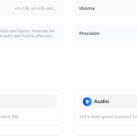
en-GB, en-US, etc.
Idioma
ido del texto, marcas de
Precisión
rcado del habla ofensiva,
ante, género, marcado del
ruido
Audio
crank.[N]
Let's look good support bu