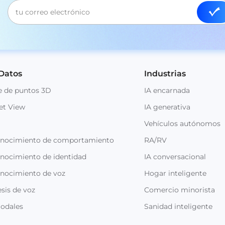
 Datos
Industrias
e de puntos 3D
IA encarnada
et View
IA generativa
Vehículos autónomos
onocimiento de comportamiento
RA/RV
nocimiento de identidad
IA conversacional
onocimiento de voz
Hogar inteligente
sis de voz
Comercio minorista
odales
Sanidad inteligente