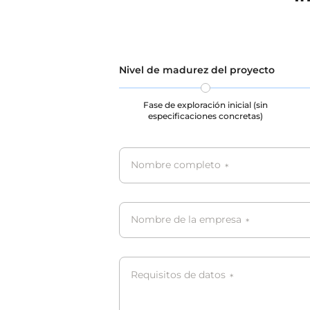
proporcionando recursos ricos para
regulaci
investigación y aplicaciones
y privac
relacionadas con el reconocimiento
protecci
de voz, y ayuda a que los modelos
derechos
se desempeñen mejor frente a la
durante 
Nivel de madurez del proyecto
diversidad del mundo real.
almacena
Seguimos estrictamente las
todos l
Fase de exploración inicial (sin
regulaciones de protección de datos
CCPA y P
especificaciones concretas)
y privacidad, garantizando la
protección de la privacidad y los
derechos legítimos de los usuarios
durante la recolección,
Nombre completo
*
almacenamiento y uso de datos, y
todos los datos cumplen con GDPR,
CCPA y PIPL.
Nombre de la empresa
*
Requisitos de datos
*