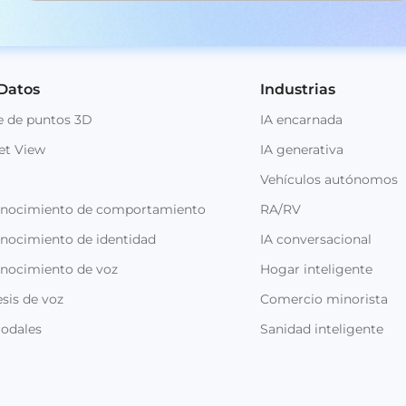
 Datos
Industrias
e de puntos 3D
IA encarnada
et View
IA generativa
Vehículos autónomos
onocimiento de comportamiento
RA/RV
nocimiento de identidad
IA conversacional
onocimiento de voz
Hogar inteligente
sis de voz
Comercio minorista
odales
Sanidad inteligente