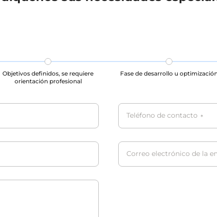
ones de protección de datos
regulaciones de protecció
idad, garantizando la
y privacidad, garantizando
ón de la privacidad y los
protección de la privacida
 legítimos de los usuarios
derechos legítimos de los
la recolección,
durante la recolección,
miento y uso de datos, y
almacenamiento y uso de 
os datos cumplen con GDPR,
todos los datos cumplen 
Objetivos definidos, se requiere
Fase de desarrollo u optimizació
IPL.
CCPA y PIPL.
orientación profesional
Teléfono de contacto
*
Correo electrónico de la 