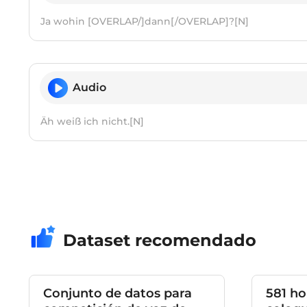
Ja wohin [OVERLAP/]dann[/OVERLAP]?[N]
Audio
Äh weiß ich nicht.[N]
Dataset recomendado
Conjunto de datos para
581 ho