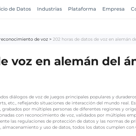
icio de Datos
Industrias
Plataforma
Empresa
C
 reconocimiento de voz
>
202 horas de datos de voz en alemán d
de voz en alemán del á
os diálogos de voz de juegos principales populares y duraderos 
orts, etc., reflejando situaciones de interacción del mundo real.
, grabados por múltiples personas de diferentes regiones y orígen
acionadas con reconocimiento de voz, validados por múltiples e
ente las regulaciones de protección de datos y las normas de pri
ón, almacenamiento y uso de datos, todos los datos cumplen con