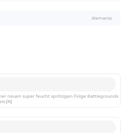
ofensiva, identificación del hablante, género,
etiquetado del ruido
Alemania
er neuen super feucht spritzigen Folge Battlegrounds
is.[N]