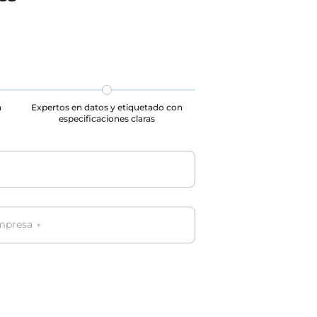
n de datos
de los usuarios durante la
 la
recolección, almacenamiento y uso
conjunto de datos de transcripción en noruego
d y los
de datos, y todos los datos cumplen
 usuarios
con GDPR, CCPA y PIPL.
datos, y
con GDPR,
n
Expertos en datos y etiquetado con
especificaciones claras
empresa
*