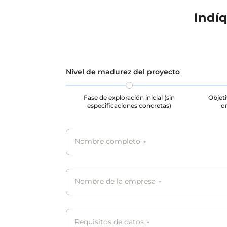
Indí
Nivel de madurez del proyecto
Fase de exploración inicial (sin
Objeti
especificaciones concretas)
or
Nombre completo
*
Nombre de la empresa
*
Requisitos de datos
*