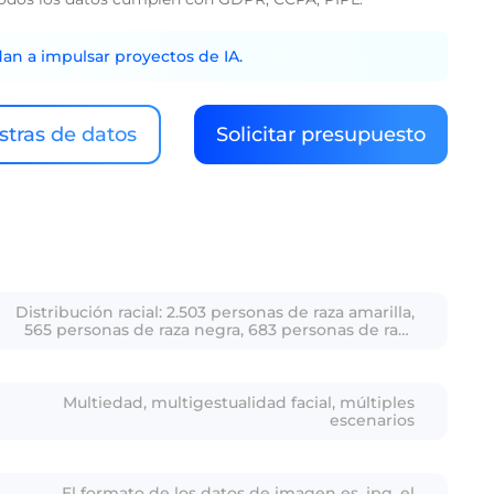
dan a impulsar proyectos de IA.
tras de datos
Solicitar presupuesto
Distribución racial: 2.503 personas de raza amarilla,
565 personas de raza negra, 683 personas de raza
blanca, 733 personas de raza morena; distribución
de género: 2.813 hombres, 1.671 mujeres; rango
etario: adolescentes a ancianos (principalmente
jóvenes y mediana edad)
Multiedad, multigestualidad facial, múltiples
escenarios
El formato de los datos de imagen es .jpg, el