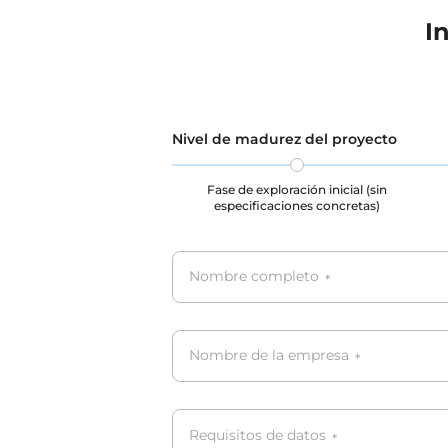
protecci
I
privacid
protecci
derechos
durante 
almacen
todos l
Nivel de madurez del proyecto
CCPA, PI
Fase de exploración inicial (sin
especificaciones concretas)
Nombre completo
*
Nombre de la empresa
*
Requisitos de datos
*