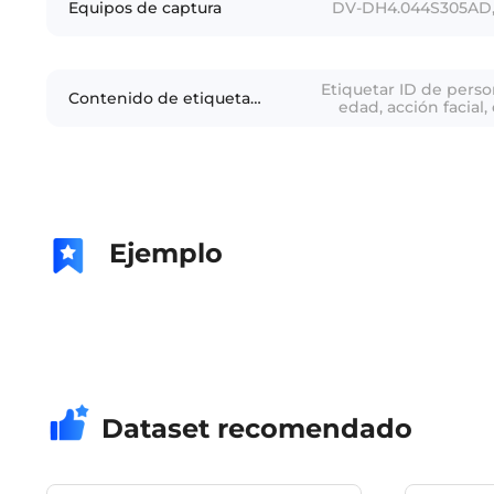
Equipos de captura
DV-DH4.044S305AD, r
Etiquetar ID de perso
Contenido de etiquetado
edad, acción facial
Ejemplo
Dataset recomendado