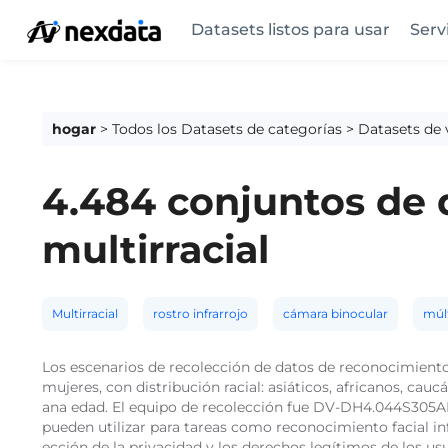
Datasets listos para usar
Serv
hogar
>
Todos los Datasets de categorías
>
Datasets de v
4.484 conjuntos de d
multirracial
Multirracial
rostro infrarrojo
cámara binocular
múl
Los escenarios de recolección de datos de reconocimiento f
mujeres, con distribución racial: asiáticos, africanos, ca
ana edad. El equipo de recolección fue DV-DH4.044S305AD. 
pueden utilizar para tareas como reconocimiento facial in
ección de la privacidad y los derechos legítimos de los 