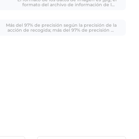
formato del archivo de información de los
parámetros de la cámara es .txt
Más del 97% de precisión según la precisión de la
acción de recogida; más del 97% de precisión de
la anotación de la etiqueta.