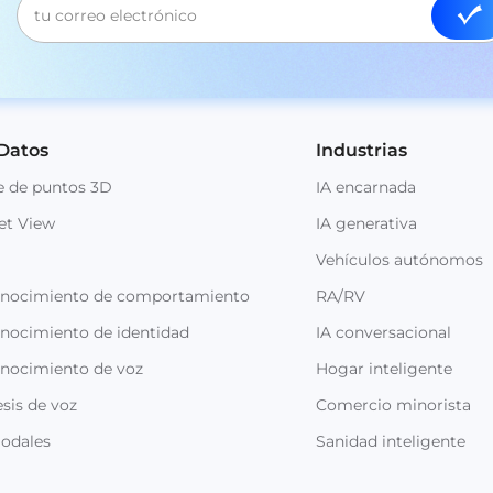
 Datos
Industrias
e de puntos 3D
IA encarnada
et View
IA generativa
Vehículos autónomos
onocimiento de comportamiento
RA/RV
nocimiento de identidad
IA conversacional
onocimiento de voz
Hogar inteligente
sis de voz
Comercio minorista
odales
Sanidad inteligente