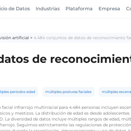
icio de Datos
Industrias
Plataforma
Empresa
C
isión artificial
>
4.484 conjuntos de datos de reconocimiento faci
atos de reconocimiento
tiples períodos edad
múltiples posturas faciales
múltiples escen
acial infrarrojo multirracial para 4.484 personas incluyen escen
ucásicos y mestizos. La distribución de edad es desde adolescent
La diversidad de datos incluye múltiples rangos de edad, múltip
frarrojo. Seguimos estrictamente las regulaciones de protección
usuarios durante la recopilación, almacenamiento y uso de datos