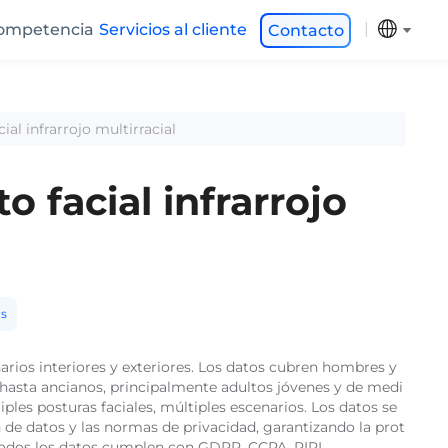
ompetencia
Servicios al cliente
Contacto
al infrarrojo multirracial
 facial infrarrojo
as
arios interiores y exteriores. Los datos cubren hombres y
es hasta ancianos, principalmente adultos jóvenes y de medi
les posturas faciales, múltiples escenarios. Los datos se
 de datos y las normas de privacidad, garantizando la prot
, todos los datos cumplen con GDPR, CCPA, PIPL.